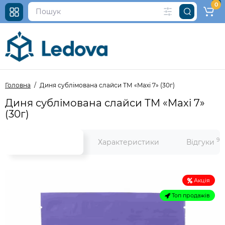
0
Головна
Диня сублімована слайси ТМ «Maxi 7» (30г)
Диня сублімована слайси ТМ «Maxi 7»
(30г)
9
Все про товар
Характеристики
Відгуки
Акція
Топ продажів