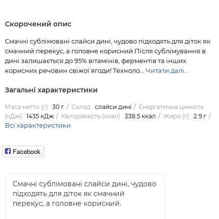
Скорочений опис
Смачні сублімовані слайси дині, чудово підходять для діток як
смачний перекус, а головне корисний.Після сублімування в
дині залишається до 95% вітамінів, ферментів та інших
корисних речовин свіжої ягоди! Техноло...
Читати далі...
Загальні характеристики
Маса нетто (г)
30 г
Склад
слайси дині
Енергетична цінність
(кДж)
1435 кДж
Калорійність (ккал)
338.5 ккал
Жири (г)
2.9 г
Всі характеристики
Facebook
Смачні сублімовані слайси дині, чудово
підходять для діток як смачний
перекус, а головне корисний.