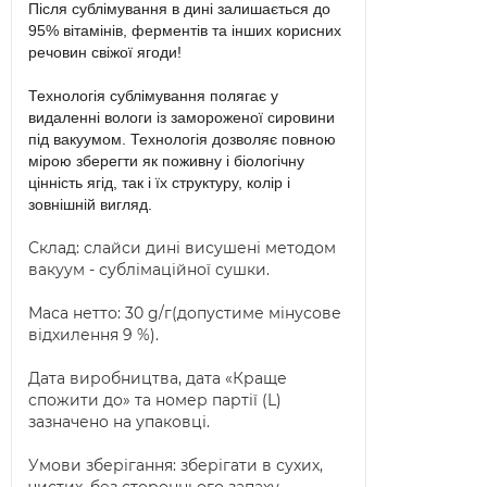
Після сублімування в дині залишається до
95% вітамінів, ферментів та інших корисних
речовин свіжої ягоди!
Технологія сублімування полягає у
видаленні вологи із замороженої сировини
під вакуумом. Технологія дозволяє повною
мірою зберегти як поживну і біологічну
цінність ягід, так і їх структуру, колір і
зовнішній вигляд.
Склад: слайси дині висушені методом
вакуум - сублімаційної сушки.
Маса нетто: 30 g/г(допустиме мінусове
відхилення 9 %).
Дата виробництва, дата «Краще
спожити до» та номер партії (L)
зазначено на упаковці.
Умови зберігання: зберігати в сухих,
чистих, без стороннього запаху